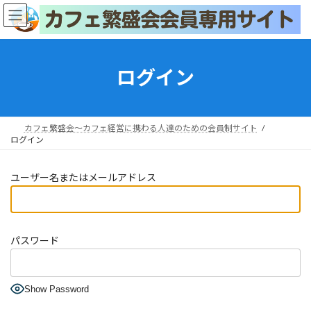
コ
ナ
ン
ビ
テ
ゲ
ン
ー
ツ
シ
ログイン
へ
ョ
ス
ン
キ
に
ッ
移
カフェ繁盛会～カフェ経営に携わる人達のための会員制サイト
プ
動
ログイン
ユーザー名またはメールアドレス
パスワード
Show Password