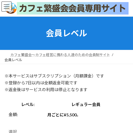
コ
ナ
ン
ビ
テ
ゲ
ン
ー
ツ
シ
会員レベル
へ
ョ
ス
ン
キ
に
ッ
移
カフェ繁盛会～カフェ経営に携わる人達のための会員制サイト
プ
動
会員レベル
※本サービスはサブスクリプション（月額課金）です
※登録から7日以内は全額返金可能です
※返金後はサービスの利用は停止となります
レギュラー会員
月ごとに¥5,500
。
選択