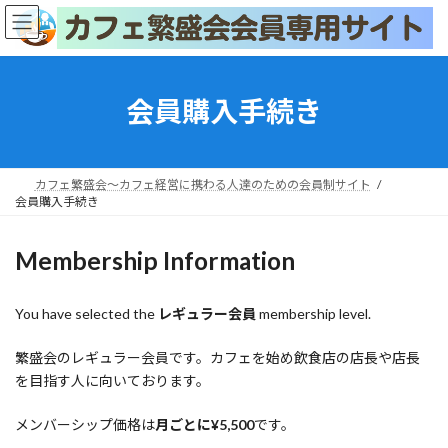
コ
ナ
ン
ビ
テ
ゲ
ン
ー
ツ
シ
会員購入手続き
へ
ョ
ス
ン
キ
に
ッ
移
カフェ繁盛会～カフェ経営に携わる人達のための会員制サイト
プ
動
会員購入手続き
Membership Information
You have selected the
レギュラー会員
membership level.
繁盛会のレギュラー会員です。カフェを始め飲食店の店長や店長
を目指す人に向いております。
メンバーシップ価格は
月ごとに¥5,500
です。